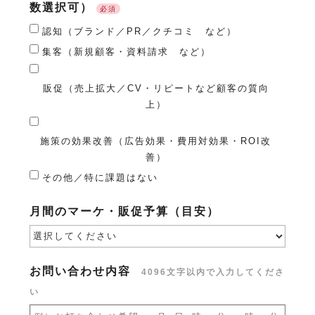
数選択可）
必須
認知（ブランド／PR／クチコミ など）
集客（新規顧客・資料請求 など）
販促（売上拡大／CV・リピートなど顧客の質向
上）
施策の効果改善（広告効果・費用対効果・ROI改
善）
その他／特に課題はない
月間のマーケ・販促予算（目安）
お問い合わせ内容
4096文字以内で入力してくださ
い